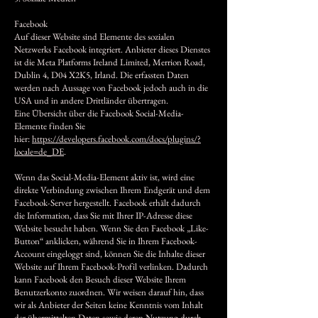
Facebook
Auf dieser Website sind Elemente des sozialen
Netzwerks Facebook integriert. Anbieter dieses Dienstes
ist die Meta Platforms Ireland Limited, Merrion Road,
Dublin 4, D04 X2K5, Irland. Die erfassten Daten
werden nach Aussage von Facebook jedoch auch in die
USA und in andere Drittländer übertragen.
Eine Übersicht über die Facebook Social-Media-
Elemente finden Sie
hier:
https://developers.facebook.com/docs/plugins/?
locale=de_DE
.
Wenn das Social-Media-Element aktiv ist, wird eine
direkte Verbindung zwischen Ihrem Endgerät und dem
Facebook-Server hergestellt. Facebook erhält dadurch
die Information, dass Sie mit Ihrer IP-Adresse diese
Website besucht haben. Wenn Sie den Facebook „Like-
Button“ anklicken, während Sie in Ihrem Facebook-
Account eingeloggt sind, können Sie die Inhalte dieser
Website auf Ihrem Facebook-Profil verlinken. Dadurch
kann Facebook den Besuch dieser Website Ihrem
Benutzerkonto zuordnen. Wir weisen darauf hin, dass
wir als Anbieter der Seiten keine Kenntnis vom Inhalt
der übermittelten Daten sowie deren Nutzung durch