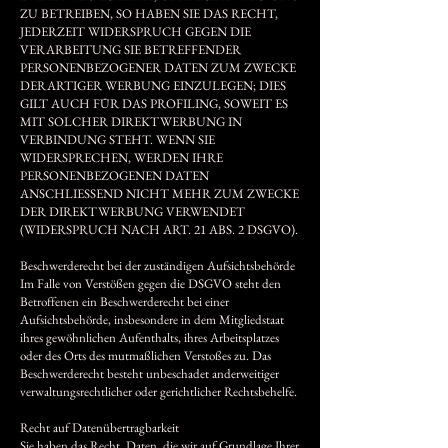
ZU BETREIBEN, SO HABEN SIE DAS RECHT,
JEDERZEIT WIDERSPRUCH GEGEN DIE
VERARBEITUNG SIE BETREFFENDER
PERSONENBEZOGENER DATEN ZUM ZWECKE
DERARTIGER WERBUNG EINZULEGEN; DIES
GILT AUCH FÜR DAS PROFILING, SOWEIT ES
MIT SOLCHER DIREKTWERBUNG IN
VERBINDUNG STEHT. WENN SIE
WIDERSPRECHEN, WERDEN IHRE
PERSONENBEZOGENEN DATEN
ANSCHLIESSEND NICHT MEHR ZUM ZWECKE
DER DIREKTWERBUNG VERWENDET
(WIDERSPRUCH NACH ART. 21 ABS. 2 DSGVO).
Beschwerde­recht bei der zuständigen Aufsichts­behörde
Im Falle von Verstößen gegen die DSGVO steht den
Betroffenen ein Beschwerderecht bei einer
Aufsichtsbehörde, insbesondere in dem Mitgliedstaat
ihres gewöhnlichen Aufenthalts, ihres Arbeitsplatzes
oder des Orts des mutmaßlichen Verstoßes zu. Das
Beschwerderecht besteht unbeschadet anderweitiger
verwaltungsrechtlicher oder gerichtlicher Rechtsbehelfe.
Recht auf Daten­übertrag­barkeit
Sie haben das Recht, Daten, die wir auf Grundlage Ihrer